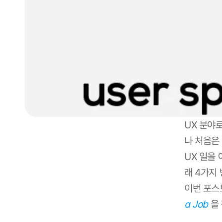
UX 분야
나 처음은
UX 일을
래 4가지
이번 포스
a Job
 을