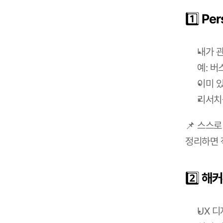
1️⃣ P
내가 
예: 버
이미 
리서치
📌 스스로
정리하면 
2️⃣ 
UX 