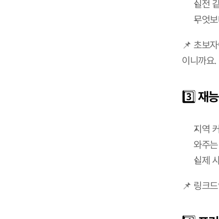
실전 
무엇보
📌 초보
이니까요.
3️⃣ 재
지역 
와주는
실제 
📌 링크