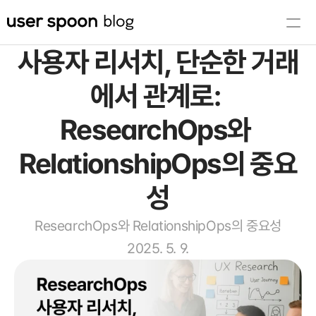
사용자 리서치, 단순한 거래
유저스푼 콘텐츠
에서 관계로: 
세상의 UX
도입 문의
ResearchOps와 
🔮 신비한 UX 레퍼런스 사전
RelationshipOps의 중요
유저스푼 바로가기
성
ResearchOps와 RelationshipOps의 중요성
2025. 5. 9.